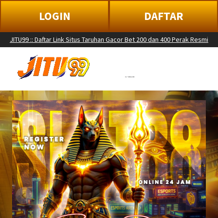
LOGIN
DAFTAR
JITU99 :: Daftar Link Situs Taruhan Gacor Bet 200 dan 400 Perak Resmi