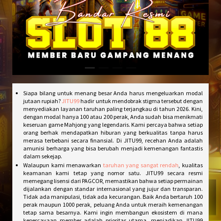
Siapa bilang untuk menang besar Anda harus mengeluarkan modal
jutaan rupiah?
JITU99
hadir untuk mendobrak stigma tersebut dengan
menyediakan layanan taruhan paling terjangkau di tahun 2026. Kini,
dengan modal hanya 100 atau 200 perak, Anda sudah bisa menikmati
keseruan game Mahjong yang legendaris. Kami percaya bahwa setiap
orang berhak mendapatkan hiburan yang berkualitas tanpa harus
merasa terbebani secara finansial. Di JITU99, recehan Anda adalah
amunisi berharga yang bisa berubah menjadi kemenangan fantastis
dalam sekejap.
Walaupun kami menawarkan
taruhan yang sangat rendah
, kualitas
keamanan kami tetap yang nomor satu. JITU99 secara resmi
memegang lisensi dari PAGCOR, memastikan bahwa setiap permainan
dijalankan dengan standar internasional yang jujur dan transparan.
Tidak ada manipulasi, tidak ada kecurangan. Baik Anda bertaruh 100
perak maupun 1000 perak, peluang Anda untuk meraih kemenangan
tetap sama besarnya. Kami ingin membangun ekosistem di mana
kepercayaan member adalah prioritas utama, menjadikan JITU99