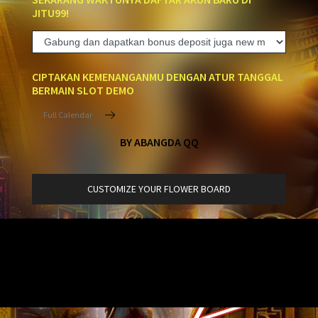
JITU99!
CIPTAKAN KEMENANGANMU DENGAN ATUR TANGGAL
BERMAIN SLOT DEMO
BY ABANGDA QQ
CUSTOMIZE YOUR FLOWER BOARD
Kini JITU99 telah hadir sebagai link situs dengan taruhan
terendah mulai dari bet 200 dan 400 perak sudah include dengan
game mahjong gacor yang memiliki lisensi resmi PAGCOR.